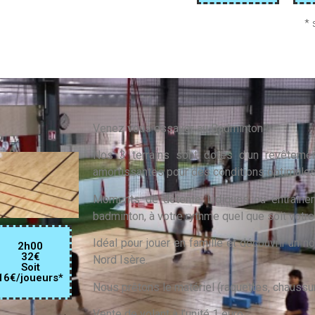
* 
Venez vous essayer au Badminton !
Nos 3 terrains sont dotés d’un revêtemen
amortissantes pour des conditions optimales 
Moments de détente ludiques ou entrainem
badminton, à votre rythme quel que soit votre
Idéal pour jouer en famille et découvrir un n
2h00
32€
Nord Isère.
Soit
16€/joueurs*
Nous prêtons le matériel (raquettes, chaussu
Vente de volant à l’unité 1 euro.