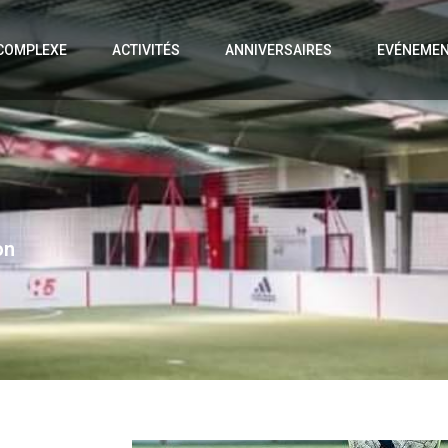
 COMPLEXE
ACTIVITÉS
ANNIVERSAIRES
EVÉNEMEN
on