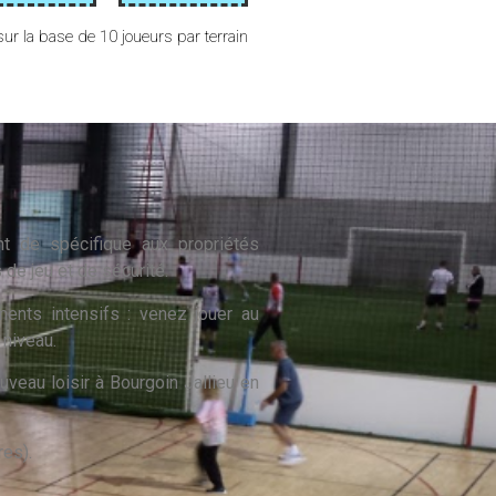
sur la base de 10 joueurs par terrain
t de spécifique aux propriétés
de jeu et de sécurité.
ents intensifs : venez jouer au
 niveau.
ouveau loisir à Bourgoin Jallieu en
res).