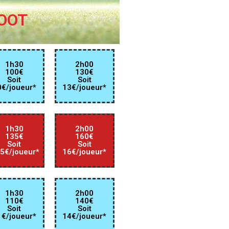
FOOT
1h30
2h00
100€
130€
Soit
Soit
0€/joueur*
13€/joueur*
1h30
2h00
135€
160€
Soit
Soit
,5€/joueur*
16€/joueur*
1h30
2h00
110€
140€
Soit
Soit
1€/joueur*
14€/joueur*