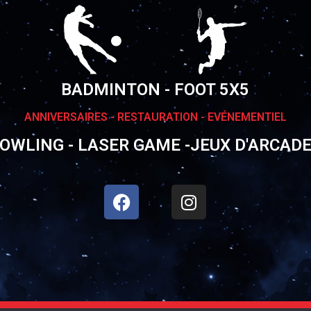
BADMINTON - FOOT 5X5
ANNIVERSAIRES - RESTAURATION - EVÉNEMENTIEL
OWLING - LASER GAME -JEUX D'ARCAD