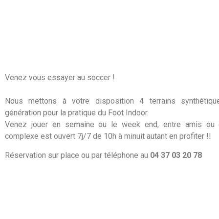
Venez vous essayer au soccer !
Nous mettons à votre disposition 4 terrains synthétiqu
génération pour la pratique du Foot Indoor.
Venez jouer en semaine ou le week end, entre amis ou e
complexe est ouvert 7j/7 de 10h à minuit autant en profiter !!
Réservation sur place ou par téléphone au
04 37 03 20 78